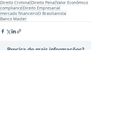
Direito Criminal
Direito Penal
Valor Econômico
compliance
Direito Empresarial
mercado financeiro
O Brasilianista
Banco Master
Precisa de mais informações?
Entre em contato conosco.
contato@avelaradv.com.br
São Paulo
Rua Bandeira Paulista, 702, 2º andar
Itaim Bibi – São Paulo - SP – CEP
04532-010
Tel:
(11) 3168-2995
Rio de Janeiro
Rua do Carmo, 57, 6º andar