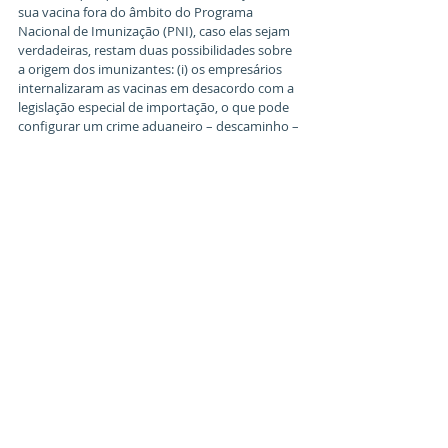
sua vacina fora do âmbito do Programa 
Nacional de Imunização (PNI), caso elas sejam 
verdadeiras, restam duas possibilidades sobre 
a origem dos imunizantes: (i) os empresários 
internalizaram as vacinas em desacordo com a 
legislação especial de importação, o que pode 
configurar um crime aduaneiro – descaminho – 
e deve levar a apuração da questão para a 
competência federal; (ii) as vacinas foram 
obtidas mediante crimes praticados por 
funcionário público que tinha acesso aos 
imunizantes e foi, posteriormente, desviado 
em proveito próprio e alheio, o que poderia 
configurar crimes contra a administração 
pública – peculato ou corrupção.
Da mesma forma, importante considerar que o 
mesmo PL n. 25/21 cria novos tipos penais 
específicos relacionados ao peculato de 
vacinas e a corrupção em planos de 
imunização, o que, mais uma vez, pode 
denotar dúvida do legislador quanto à 
aplicação dos crimes vigentes no Código Penal 