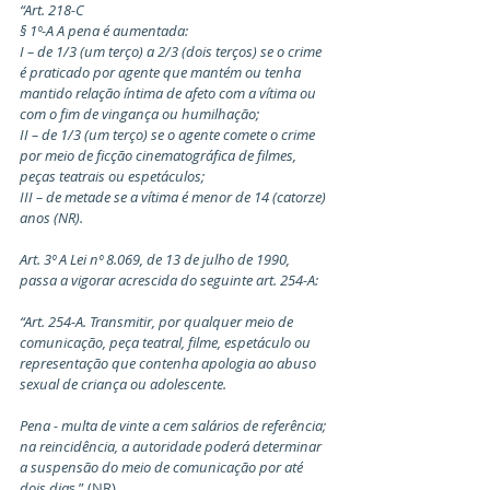
“Art. 218-C
§ 1º-A A pena é aumentada:
I – de 1/3 (um terço) a 2/3 (dois terços) se o crime 
é praticado por agente que mantém ou tenha 
mantido relação íntima de afeto com a vítima ou 
com o fim de vingança ou humilhação;
II – de 1/3 (um terço) se o agente comete o crime 
por meio de ficção cinematográfica de filmes, 
peças teatrais ou espetáculos;
III – de metade se a vítima é menor de 14 (catorze) 
anos (NR).
Art. 3º A Lei nº 8.069, de 13 de julho de 1990, 
passa a vigorar acrescida do seguinte art. 254-A:
“Art. 254-A. Transmitir, por qualquer meio de 
comunicação, peça teatral, filme, espetáculo ou 
representação que contenha apologia ao abuso 
sexual de criança ou adolescente.
Pena - multa de vinte a cem salários de referência; 
na reincidência, a autoridade poderá determinar 
a suspensão do meio de comunicação por até 
dois dia
s.” (NR)