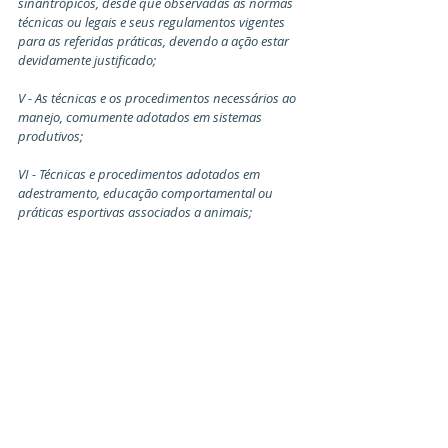
sinantrópicos, desde que observadas as normas 
técnicas ou legais e seus regulamentos vigentes 
para as referidas práticas, devendo a ação estar 
devidamente justificado;
V - As técnicas e os procedimentos necessários ao 
manejo, comumente adotados em sistemas 
produtivos;
VI - Técnicas e procedimentos adotados em 
adestramento, educação comportamental ou 
práticas esportivas associados a animais;
VII - Situações de emprego do animal de função 
em proveito do ser humano em apoio às forças 
policiais, militares, paramilitares, bombeiros e 
defesa civil;
VIII - Situações de emprego de animais em 
manifestações culturais e desportivas, 
salvaguardadas pelo parágrafo 7ᵒ do Art. 225 da 
CF, que versa sobre essas manifestações;
IX - Situações de experimentação em ensino e em 