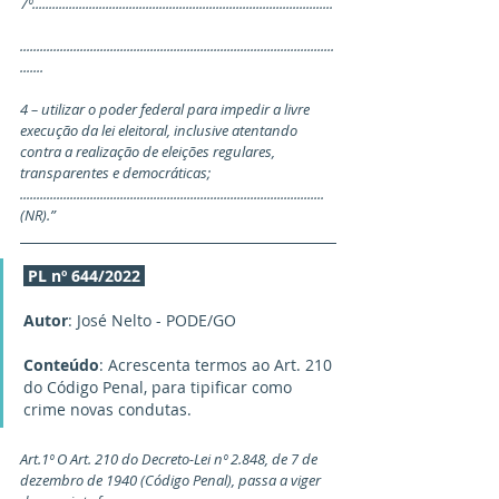
7º..........................................................................................
..............................................................................................
.......
4 – utilizar o poder federal para impedir a livre 
execução da lei eleitoral, inclusive atentando 
contra a realização de eleições regulares, 
transparentes e democráticas;
...........................................................................................
(NR).” 
PL nº 644/2022
Autor
: José Nelto - PODE/GO
Conteúdo
: Acrescenta termos ao Art. 210 
do Código Penal, para tipificar como 
crime novas condutas.
Art.1º O Art. 210 do Decreto-Lei nº 2.848, de 7 de 
dezembro de 1940 (Código Penal), passa a viger 