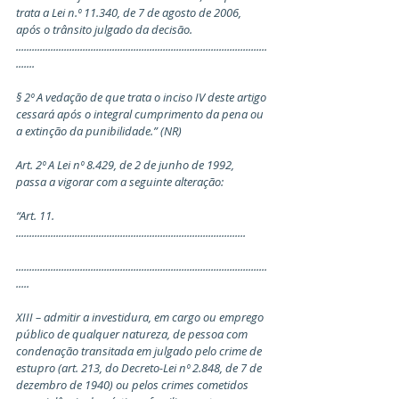
trata a Lei n.º 11.340, de 7 de agosto de 2006, 
após o trânsito julgado da decisão.
..............................................................................................
.......
§ 2º A vedação de que trata o inciso IV deste artigo 
cessará após o integral cumprimento da pena ou 
a extinção da punibilidade.” (NR)
Art. 2º A Lei nº 8.429, de 2 de junho de 1992, 
passa a vigorar com a seguinte alteração:
“Art. 11. 
......................................................................................
..............................................................................................
.....
XIII – admitir a investidura, em cargo ou emprego 
público de qualquer natureza, de pessoa com 
condenação transitada em julgado pelo crime de 
estupro (art. 213, do Decreto-Lei nº 2.848, de 7 de 
dezembro de 1940) ou pelos crimes cometidos 