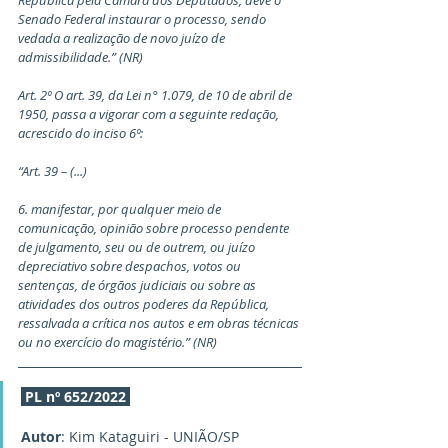
República pela Câmara dos Deputados, deve o 
Senado Federal instaurar o processo, sendo 
vedada a realização de novo juízo de 
admissibilidade.” (NR)
Art. 2º O art. 39, da Lei n° 1.079, de 10 de abril de 
1950, passa a vigorar com a seguinte redação, 
acrescido do inciso 6º:
“Art. 39 – (...)
6. manifestar, por qualquer meio de 
comunicação, opinião sobre processo pendente 
de julgamento, seu ou de outrem, ou juízo 
depreciativo sobre despachos, votos ou 
sentenças, de órgãos judiciais ou sobre as 
atividades dos outros poderes da República, 
ressalvada a crítica nos autos e em obras técnicas 
ou no exercício do magistério.” (NR)
PL nº 652/2022
Autor
: Kim Kataguiri - UNIÃO/SP