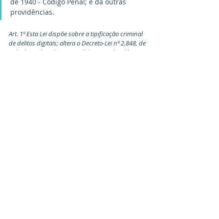
de 1940 - Código Penal; e dá outras 
providências.
Art. 1º Esta Lei dispõe sobre a tipificação criminal 
de delitos digitais; altera o Decreto-Lei nº 2.848, de 
7 de dezembro de 1940 - Código Penal; e dá 
outras providências.
Art. 2º O Decreto-Lei nº 2.848, de 7 de dezembro 
de 1940 - Código Penal, fica acrescido dos 
seguintes arts 160-A, 160-B e 171-A:
Extorção mediante sequestro digital
“Art. 160-A Sequestrar (hackear) contas de redes 
sociais de um usuário com o fim de obter 
vantagem econômica, como condição do resgate.
Pena - reclusão, de quatro a dez anos, e multa.
§ 1º A pena aumenta-se de 1/3 (um terço) a 2/3 
(dois terços), se do crime resultar dano 
patrimonial ao titular da conta.