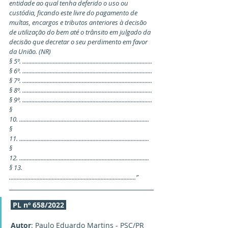
entidade ao qual tenha deferido o uso ou 
custódia, ficando este livre do pagamento de 
multas, encargos e tributos anteriores à decisão 
de utilização do bem até o trânsito em julgado da 
decisão que decretar o seu perdimento em favor 
da União. (NR)
§ 5º. .....................................................................................
§ 6º. .....................................................................................
§ 7º. .....................................................................................
§ 8º. .....................................................................................
§ 9º. .....................................................................................
§
10. .....................................................................................
§
11. .....................................................................................
§
12. .....................................................................................
§ 13. 
...................................................................................”
PL nº 658/2022
Autor
: Paulo Eduardo Martins - PSC/PR