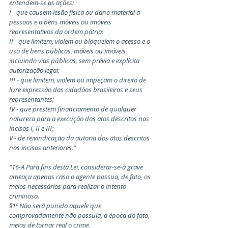
entendem-se as ações:
I - que causem lesão física ou dano material a 
pessoas e a bens móveis ou imóveis 
representativos da ordem pátria;
II - que limitem, violem ou bloqueiem o acesso e o 
uso de bens públicos, móveis ou imóveis, 
incluindo vias públicas, sem prévia e explícita 
autorização legal;
III - que limitem, violem ou impeçam o direito de 
livre expressão dos cidadãos brasileiros e seus 
representantes;
IV - que prestem financiamento de qualquer 
natureza para a execução dos atos descritos nos 
incisos I, II e III;
V - de reivindicação da autoria dos atos descritos 
nos incisos anteriores.”
“16-A Para fins desta Lei, considerar-se-á grave 
ameaça apenas caso o agente possua, de fato, os 
meios necessários para realizar o intento 
criminoso.
§1º Não será punido aquele que 
comprovadamente não possuía, à época do fato, 
meios de tornar real o crime.