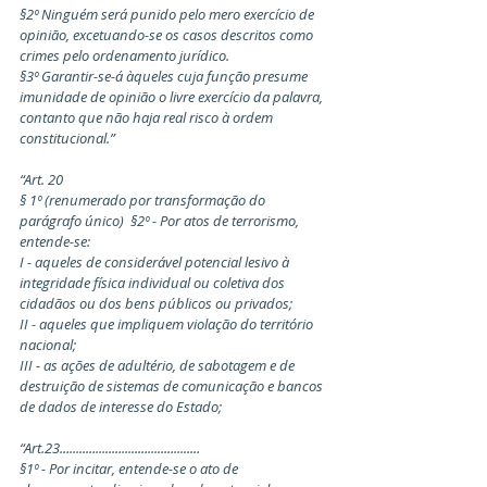
§2º Ninguém será punido pelo mero exercício de 
opinião, excetuando-se os casos descritos como 
crimes pelo ordenamento jurídico.
§3º Garantir-se-á àqueles cuja função presume 
imunidade de opinião o livre exercício da palavra, 
contanto que não haja real risco à ordem 
constitucional.”
“Art. 20
§ 1º (renumerado por transformação do 
parágrafo único)  §2º - Por atos de terrorismo, 
entende-se:
I - aqueles de considerável potencial lesivo à 
integridade física individual ou coletiva dos 
cidadãos ou dos bens públicos ou privados;
II - aqueles que impliquem violação do território 
nacional;
III - as ações de adultério, de sabotagem e de 
destruição de sistemas de comunicação e bancos 
de dados de interesse do Estado;
“Art.23...........................................
§1º - Por incitar, entende-se o ato de 