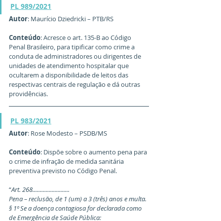
PL 989/2021
Autor
: Maurício Dziedricki – PTB/RS
Conteúdo
: Acresce o art. 135-B ao Código 
Penal Brasileiro, para tipificar como crime a 
conduta de administradores ou dirigentes de 
unidades de atendimento hospitalar que 
ocultarem a disponibilidade de leitos das 
respectivas centrais de regulação e dá outras 
providências. 
PL 983/2021
Autor
: Rose Modesto – PSDB/MS
Conteúdo
: Dispõe sobre o aumento pena para 
o crime de infração de medida sanitária 
preventiva previsto no Código Penal.
“
Art. 268.........................
Pena – reclusão, de 1 (um) a 3 (três) anos e multa.
§ 1º Se a doença contagiosa for declarada como 
de Emergência de Saúde Pública: