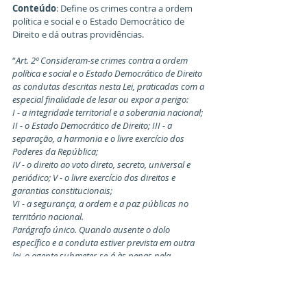
Conteúdo
: Define os crimes contra a ordem 
política e social e o Estado Democrático de 
Direito e dá outras providências.
“
Art. 2º Consideram-se crimes contra a ordem 
política e social e o Estado Democrático de Direito 
as condutas descritas nesta Lei, praticadas com a 
especial finalidade de lesar ou expor a perigo:
I - a integridade territorial e a soberania nacional;
II - o Estado Democrático de Direito; III - a 
separação, a harmonia e o livre exercício dos 
Poderes da República;
IV - o direito ao voto direto, secreto, universal e 
periódico; V - o livre exercício dos direitos e 
garantias constitucionais;
VI - a segurança, a ordem e a paz públicas no 
território nacional.
Parágrafo único. Quando ausente o dolo 
específico e a conduta estiver prevista em outra 
lei, o agente submeter-se-á às penas nela 
previstas.
Art. 3º As penas previstas nesta Lei serão 