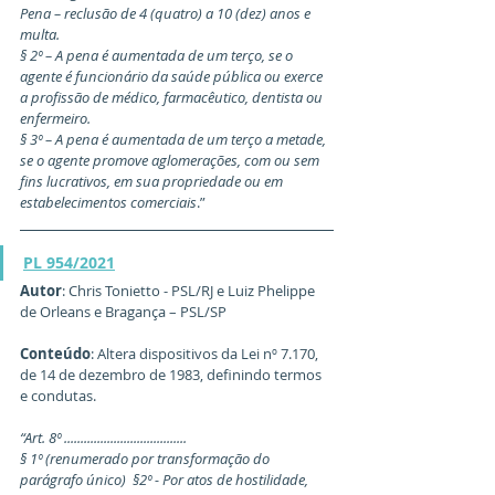
Pena – reclusão de 4 (quatro) a 10 (dez) anos e 
multa.
§ 2º – A pena é aumentada de um terço, se o 
agente é funcionário da saúde pública ou exerce 
a profissão de médico, farmacêutico, dentista ou 
enfermeiro.
§ 3º – A pena é aumentada de um terço a metade, 
se o agente promove aglomerações, com ou sem 
fins lucrativos, em sua propriedade ou em 
estabelecimentos comerciais
.” 
PL 954/2021
Autor
: Chris Tonietto - PSL/RJ e Luiz Phelippe 
de Orleans e Bragança – PSL/SP
Conteúdo
: Altera dispositivos da Lei nº 7.170, 
de 14 de dezembro de 1983, definindo termos 
e condutas.
“Art. 8º .....................................
§ 1º (renumerado por transformação do 
parágrafo único)  §2º - Por atos de hostilidade, 