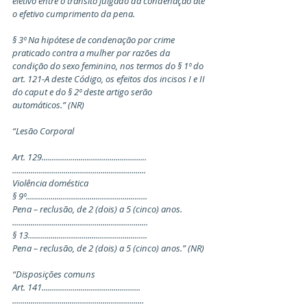
eletivo entre o trânsito julgado da condenação até 
o efetivo cumprimento da pena.
§ 3º Na hipótese de condenação por crime 
praticado contra a mulher por razões da 
condição do sexo feminino, nos termos do § 1º do 
art. 121-A deste Código, os efeitos dos incisos I e II 
do caput e do § 2º deste artigo serão 
automáticos.” (NR)
“Lesão Corporal
Art. 129...................................................
.................................................................
Violência doméstica
§ 9º...........................................................
Pena – reclusão, de 2 (dois) a 5 (cinco) anos.
..................................................................
§ 13..........................................................
Pena – reclusão, de 2 (dois) a 5 (cinco) anos.” (NR)
“Disposições comuns
Art. 141................................................
................................................................