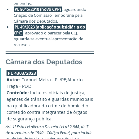
emendas.
PL 8045/2010 (novo CPP) 
:
 aguardando 
Criação de Comissão Temporária pela 
Câmara dos Deputados.
PL 49/2023 (aplicação subsidiária do 
CPC) 
:
 aprovado o parecer pela CCJ. 
Aguarda-se eventual apresentação de 
recursos.
Câmara dos Deputados
PL 4303/2023
Autor:
 Coronel Meira - PL/PE;Alberto 
Fraga - PL/DF
Conteúdo:
 Inclui os oficiais de justiça, 
agentes de trânsito e guardas municipais 
na qualificadora do crime de homicídio 
cometido contra integrantes de órgãos 
de segurança pública.
Art. 1º Esta Lei altera o Decreto-Lei nº 2.848, de 7 
de dezembro de 1940 - Código Penal, para incluir 
os oficiais de justiça, agentes de trânsito e 