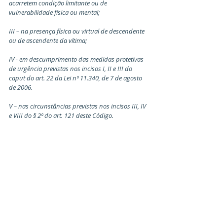
acarretem condição limitante ou de 
vulnerabilidade física ou mental;
III – na presença física ou virtual de descendente 
ou de ascendente da vítima;
IV - em descumprimento das medidas protetivas 
de urgência previstas nos incisos I, II e III do 
caput do art. 22 da Lei nº 11.340, de 7 de agosto 
de 2006.
V – nas circunstâncias previstas nos incisos III, IV 
e VIII do § 2º do art. 121 deste Código.
Coautoria
§ 4º Comunicam-se ao coautor ou partícipe as 
circunstâncias pessoais elementares do crime 
previstas no § 1º deste artigo.”
Art. 3º O art. 21 do Decreto-Lei nº 3.688, de 3 de 
outubro de 1941 (Lei das Contravenções Penais), 
passa a viger com a seguinte redação, 
renumerando-se o atual parágrafo único como § 