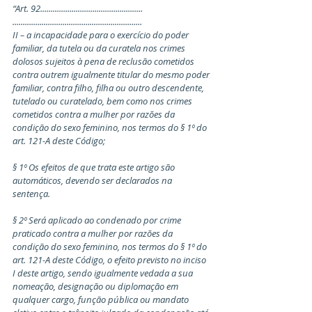
“Art. 92.................................................
..............................................................
II – a incapacidade para o exercício do poder 
familiar, da tutela ou da curatela nos crimes 
dolosos sujeitos à pena de reclusão cometidos 
contra outrem igualmente titular do mesmo poder
familiar, contra filho, filha ou outro descendente, 
tutelado ou curatelado, bem como nos crimes 
cometidos contra a mulher por razões da 
condição do sexo feminino, nos termos do § 1º do 
art. 121-A deste Código;
§ 1º Os efeitos de que trata este artigo são 
automáticos, devendo ser declarados na 
sentença.
§ 2º Será aplicado ao condenado por crime 
praticado contra a mulher por razões da 
condição do sexo feminino, nos termos do § 1º do 
art. 121-A deste Código, o efeito previsto no inciso 
I deste artigo, sendo igualmente vedada a sua 
nomeação, designação ou diplomação em 
qualquer cargo, função pública ou mandato 