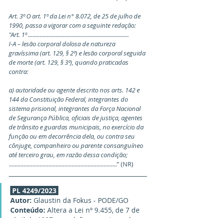
Art. 3º O art. 1º da Lei n° 8.072, de 25 de julho de 
1990, passa a vigorar com a seguinte redação:
"Art. 1º .....................................................................
I-A – lesão corporal dolosa de natureza 
gravíssima (art. 129, § 2º) e lesão corporal seguida 
de morte (art. 129, § 3º), quando praticadas 
contra:
a) autoridade ou agente descrito nos arts. 142 e 
144 da Constituição Federal, integrantes do 
sistema prisional, integrantes da Força Nacional 
de Segurança Pública, oficiais de justiça, agentes 
de trânsito e guardas municipais, no exercício da 
função ou em decorrência dela, ou contra seu 
cônjuge, companheiro ou parente consanguíneo 
até terceiro grau, em razão dessa condição;
..........................................................................” (NR) 
PL 4249/2023
Autor:
 Glaustin da Fokus - PODE/GO
Conteúdo:
 Altera a Lei nº 9.455, de 7 de 