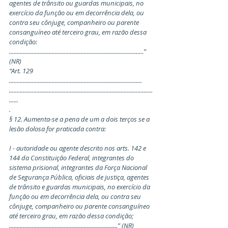
agentes de trânsito ou guardas municipais, no 
exercício da função ou em decorrência dela, ou 
contra seu cônjuge, companheiro ou parente 
consanguíneo até terceiro grau, em razão dessa 
condição:
........................................................................................” 
(NR)
“Art. 129 
.......................................................................................
..............................................................................................
......
.
§ 12. Aumenta-se a pena de um a dois terços se a 
lesão dolosa for praticada contra:
I - autoridade ou agente descrito nos arts. 142 e 
144 da Constituição Federal, integrantes do 
sistema prisional, integrantes da Força Nacional 
de Segurança Pública, oficiais de justiça, agentes 
de trânsito e guardas municipais, no exercício da 
função ou em decorrência dela, ou contra seu 
cônjuge, companheiro ou parente consanguíneo 
até terceiro grau, em razão dessa condição;
.......................................................................” (NR)