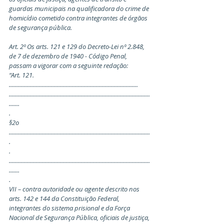
guardas municipais na qualificadora do crime de 
homicídio cometido contra integrantes de órgãos 
de segurança pública.
Art. 2º Os arts. 121 e 129 do Decreto-Lei nº 2.848, 
de 7 de dezembro de 1940 - Código Penal, 
passam a vigorar com a seguinte redação:
“Art. 121. 
......................................................................................
..............................................................................................
.......
.
§2o 
..............................................................................................
.
.
..............................................................................................
.......
.
VII – contra autoridade ou agente descrito nos 
arts. 142 e 144 da Constituição Federal, 
integrantes do sistema prisional e da Força 
Nacional de Segurança Pública, oficiais de justiça,