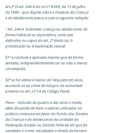
Art.2º O art. 244-A da Lei nº 8.069, de 13 de julho 
de 1990 – que dispõe sobre o Estatuto da Criança 
e do Adolescente passa a com a seguinte redação:
“ Art. 244-A. Submeter criança ou adolescente, de 
forma habitual ou esporádica, como tais 
definidos no caput do art. 2º desta Lei, à 
prostituição ou à exploração sexual:
§1º a conduta é aplicada mesmo que de forma 
tentada, independentemente ser ou não o menor 
corrompido.
§2º se há vitima é menor de 14(quatorze) anos, 
acumula-se ao crime de estupro de vulnerável 
previsto no art. 217-A do Código Penal.
Pena – reclusão de quatro a dez anos e multa, 
além da perda de bens e valores utilizados na 
prática criminosa em favor do Fundo dos Direitos 
da Criança e do Adolescente da unidade da 
Federação (Estado ou Distrito Federal) em que foi 
cometido o crime, ressalvado o direito de terceiro 