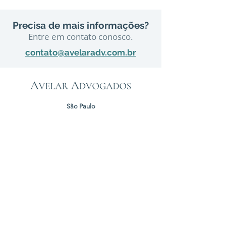
Precisa de mais informações?
Entre em contato conosco.
contato@avelaradv.com.br
São Paulo
Rua Bandeira Paulista, 702, 2º andar
Itaim Bibi – São Paulo - SP – CEP
04532-010
Tel:
(11) 3168-2995
Rio de Janeiro
Rua do Carmo, 57, 6º andar
Centro – Rio de Janeiro - RJ – CEP 20011-020
Brasília
SHS, Quadra 6, Bloco A, Sala 501
Asa Sul – Brasília - DF – CEP
70316-102