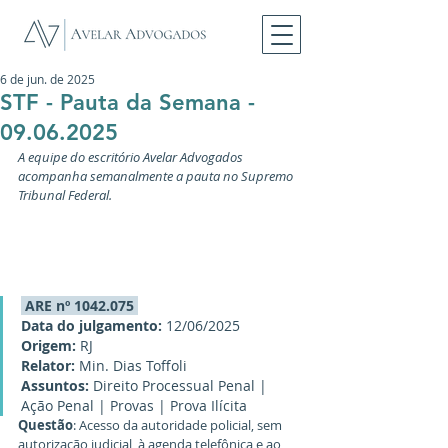
6 de jun. de 2025
STF - Pauta da Semana -
09.06.2025
A equipe do escritório Avelar Advogados
acompanha semanalmente a pauta no Supremo 
Tribunal Federal.
 ARE nº 1042.075 
Data do julgamento: 
12/06/2025
Origem: 
RJ
Relator: 
Min. Dias Toffoli
Assuntos:
 Direito Processual Penal | 
Ação Penal | Provas | Prova Ilícita
Questão
: Acesso da autoridade policial, sem 
autorização judicial, à agenda telefônica e ao 