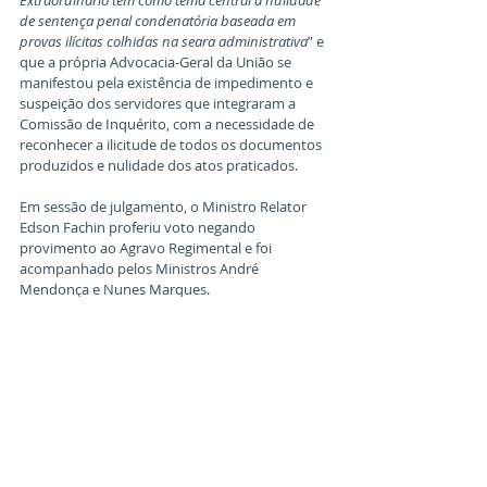
Extraordinário tem como tema central a nulidade 
de sentença penal condenatória baseada em 
provas ilícitas colhidas na seara administrativa
” e 
que a própria Advocacia-Geral da União se 
manifestou pela existência de impedimento e 
suspeição dos servidores que integraram a 
Comissão de Inquérito, com a necessidade de 
reconhecer a ilicitude de todos os documentos 
produzidos e nulidade dos atos praticados.
Em sessão de julgamento, o Ministro Relator 
Edson Fachin proferiu voto negando 
provimento ao Agravo Regimental e foi 
acompanhado pelos Ministros André 
Mendonça e Nunes Marques.
Todavia, o Ministro Dias Toffoli proferiu voto 
divergente, concedendo a ordem de Habeas 
Corpus de ofício para decretar o trancamento 
da ação penal.
Por fim, o Ministro Gilmar Mendes pediu 
destaque.