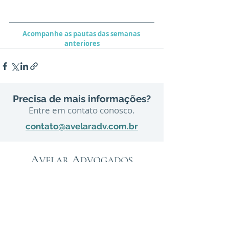
Acompanhe as pautas das semanas 
anteriores
Precisa de mais informações?
Entre em contato conosco.
contato@avelaradv.com.br
São Paulo
Rua Bandeira Paulista, 702, 2º andar
Itaim Bibi – São Paulo - SP – CEP
04532-010
Tel:
(11) 3168-2995
Rio de Janeiro