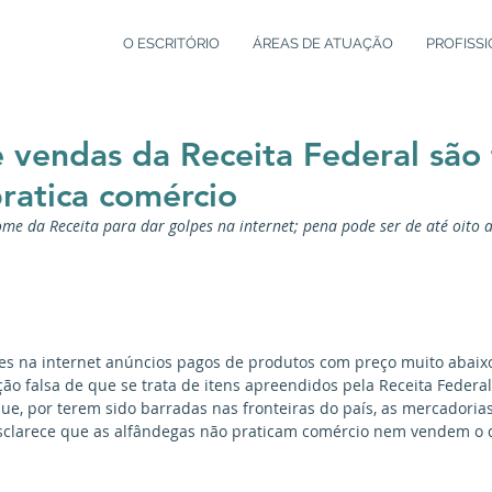
O ESCRITÓRIO
ÁREAS DE ATUAÇÃO
PROFISSI
 vendas da Receita Federal são 
ratica comércio
ome da Receita para dar golpes na internet; pena pode ser de até oito 
tes na internet anúncios pagos de produtos com preço muito abaixo
o falsa de que se trata de itens apreendidos pela Receita Federal
e, por terem sido barradas nas fronteiras do país, as mercadorias
esclarece que as alfândegas não praticam comércio nem vendem o