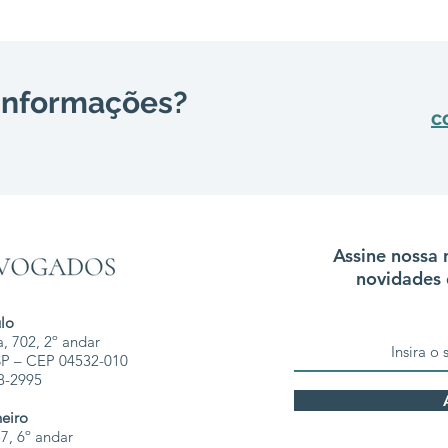
 informações?
c
Assine nossa 
novidades 
lo
, 702, 2º andar
 SP – CEP 04532-010
68-2995
neiro
7, 6º andar