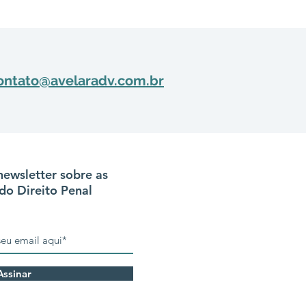
ontato@avelaradv.com.br
newsletter sobre as
do Direito Penal
Assinar