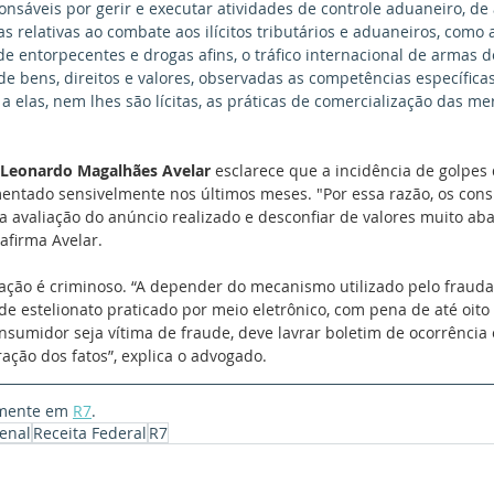
nsáveis por gerir e executar atividades de controle aduaneiro, de
s relativas ao combate aos ilícitos tributários e aduaneiros, como a
ito de entorpecentes e drogas afins, o tráfico internacional de armas
de bens, direitos e valores, observadas as competências específica
 elas, nem lhes são lícitas, as práticas de comercialização das me
Leonardo Magalhães Avelar 
esclarece que a incidência de golpes
ntado sensivelmente nos últimos meses. "Por essa razão, os co
 avaliação do anúncio realizado e desconfiar de valores muito ab
afirma Avelar.
 ação é criminoso. “A depender do mecanismo utilizado pelo frauda
 de estelionato praticado por meio eletrônico, com pena de até oito
onsumidor seja vítima de fraude, deve lavrar boletim de ocorrência 
ção dos fatos”, explica o advogado.
lmente em 
R7
.
Penal
Receita Federal
R7