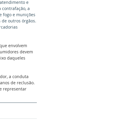
 atendimento e 
 contrafação, a 
 de fogo e munições 
s de outros órgãos.
rcadorias 
 que envolvem 
nsumidores devem 
aixo daqueles 
dor, a conduta 
 anos de reclusão. 
e representar 