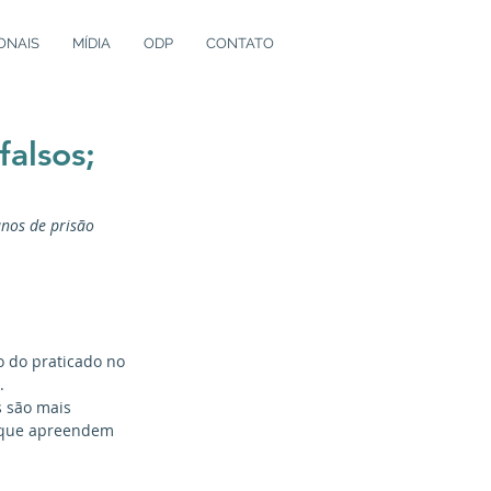
ONAIS
MÍDIA
ODP
CONTATO
falsos;
anos de prisão
 do praticado no 
.
 são mais 
 que apreendem 