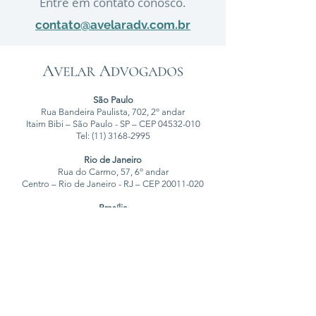
Entre em contato conosco.
contato@avelaradv.com.br
São Paulo
Rua Bandeira Paulista, 702, 2º andar
Itaim Bibi – São Paulo - SP – CEP
04532-010
Tel:
(11) 3168-2995
Rio de Janeiro
Rua do Carmo, 57, 6º andar
Centro – Rio de Janeiro - RJ – CEP 20011-020
Brasília
SHS, Quadra 6, Bloco A, Sala 501
Asa Sul – Brasília - DF – CEP
70316-102
Assine nossa newsletter sobre as
novidades do Direito Penal