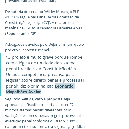
prevalecerão as leis estaduais.  
De autoria do senador Wilder Morais, o PLP 
41/2025 segue para análise da Comissão de 
Constituição e Justiça (CCJ). A relatora da 
matéria na CSP foi a senadora Damares Alves 
(Republicanos-DF). 
Advogados ouvidos pelo DeJur afirmam que o 
projeto é inconstitucional.  
“O projeto é muito grave porque rompe 
com a lógica de unidade do sistema 
penal brasileiro. A Constituição dá à 
União a competência privativa para 
legislar sobre direito penal e processual 
penal”, diz o criminalista 
Leonardo 
Magalhães Avelar
.
Segundo
 Avelar
, caso a proposta seja 
aprovada, o Brasil corre o risco de ter 27 
microssistemas penais diferentes, com 
variação de crimes, penas, regras processuais e 
execução penal conforme o Estado. “Isso 
compromete a isonomia e a segurança jurídica, 