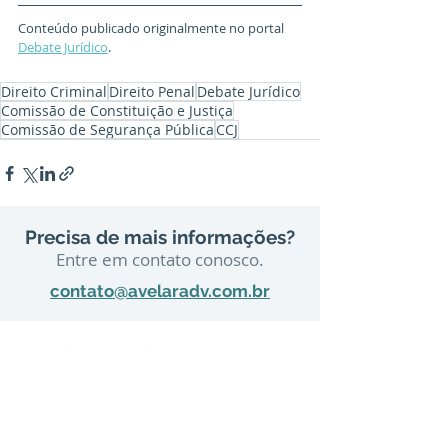
Conteúdo publicado originalmente no portal 
Debate Jurídico
.
Direito Criminal
Direito Penal
Debate Jurídico
Comissão de Constituição e Justiça
Comissão de Segurança Pública
CCJ
Precisa de mais informações?
Entre em contato conosco.
contato@avelaradv.com.br
São Paulo
Rua Bandeira Paulista, 702, 2º andar
Itaim Bibi – São Paulo - SP – CEP
04532-010