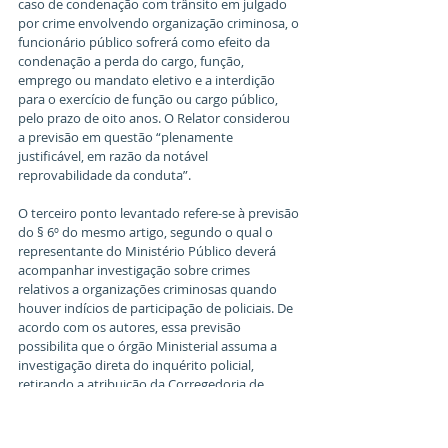
caso de condenação com trânsito em julgado 
por crime envolvendo organização criminosa, o 
funcionário público sofrerá como efeito da 
condenação a perda do cargo, função, 
emprego ou mandato eletivo e a interdição 
para o exercício de função ou cargo público, 
pelo prazo de oito anos. O Relator considerou 
a previsão em questão “plenamente 
justificável, em razão da notável 
reprovabilidade da conduta”.
O terceiro ponto levantado refere-se à previsão 
do § 6º do mesmo artigo, segundo o qual o 
representante do Ministério Público deverá 
acompanhar investigação sobre crimes 
relativos a organizações criminosas quando 
houver indícios de participação de policiais. De 
acordo com os autores, essa previsão 
possibilita que o órgão Ministerial assuma a 
investigação direta do inquérito policial, 
retirando a atribuição da Corregedoria de 
Polícia.
Alexandre de Moraes, por sua vez, destacou 