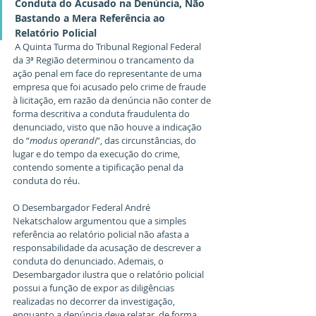
Conduta do Acusado na Denúncia, Não 
Bastando a Mera Referência ao 
Relatório Policial
 A Quinta Turma do Tribunal Regional Federal 
da 3ª Região determinou o trancamento da 
ação penal em face do representante de uma 
empresa que foi acusado pelo crime de fraude 
à licitação, em razão da denúncia não conter de 
forma descritiva a conduta fraudulenta do 
denunciado, visto que não houve a indicação 
do “
modus operandi
”, das circunstâncias, do 
lugar e do tempo da execução do crime, 
contendo somente a tipificação penal da 
conduta do réu.
O Desembargador Federal André 
Nekatschalow argumentou que a simples 
referência ao relatório policial não afasta a 
responsabilidade da acusação de descrever a 
conduta do denunciado. Ademais, o 
Desembargador ilustra que o relatório policial 
possui a função de expor as diligências 
realizadas no decorrer da investigação, 
enquanto a denúncia deve relatar, de forma 