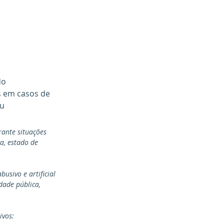
do 
 em casos de 
u 
rante situações 
a, estado de 
usivo e artificial 
ade pública, 
ivos: