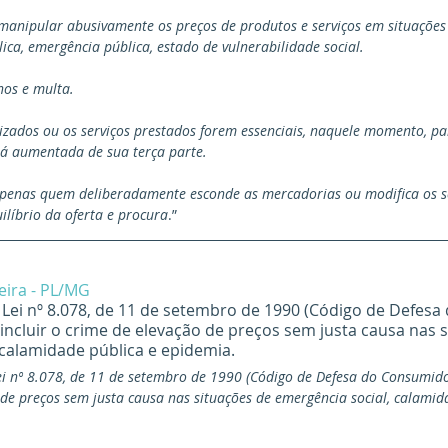
 manipular abusivamente os preços de produtos e serviços em situações
ca, emergência pública, estado de vulnerabilidade social.
nos e multa.
lizados ou os serviços prestados forem essenciais, naquele momento, pa
á aumentada de sua terça parte.
 penas quem deliberadamente esconde as mercadorias ou modifica os s
ilíbrio da oferta e procura
.” 
eira - PL/MG
a Lei nº 8.078, de 11 de setembro de 1990 (Código de Defesa 
incluir o crime de elevação de preços sem justa causa nas s
 calamidade pública e epidemia.
 Lei nº 8.078, de 11 de setembro de 1990 (Código de Defesa do Consumido
de preços sem justa causa nas situações de emergência social, calamid