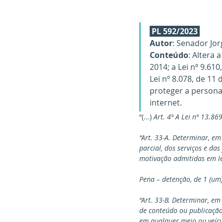
PL 592/2023
Autor
: Senador Jor
Conteúdo
: Altera 
2014; a Lei nº 9.610
Lei nº 8.078, de 11
proteger a personal
internet.
“(...) 
Art. 4º A Lei nº 13.86
“Art. 33-A. Determinar, em
parcial, dos serviços e da
motivação admitidas em le
Pena – detenção, de 1 (um)
“Art. 33-B. Determinar, em
de conteúdo ou publicação 
em qualquer meio ou veícul