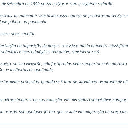
11 de setembro de 1990 passa a vigorar com a seguinte redação:
cessivos, ou aumentar sem justa causa o preço de produtos ou serviços 
dade pública ou pandemia:
 cinco anos e multa.
terização da imposição de preços excessivos ou do aumento injustificad
conômicas e mercadológicas relevantes, considerar-se-á:
serviço, ou sua elevação, não justificados pelo comportamento do custo 
ão de melhorias de qualidade;
nteriormente produzido, quando se tratar de sucedâneo resultante de al
e serviços similares, ou sua evolução, em mercados competitivos compará
e ou acordo, sob qualquer forma, que resulte em majoração do preço de