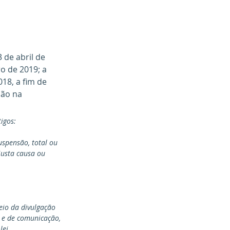
3 de abril de 
ro de 2019; a 
18, a fim de 
são na 
igos:
uspensão, total ou 
justa causa ou 
eio da divulgação 
a e de comunicação, 
lei.