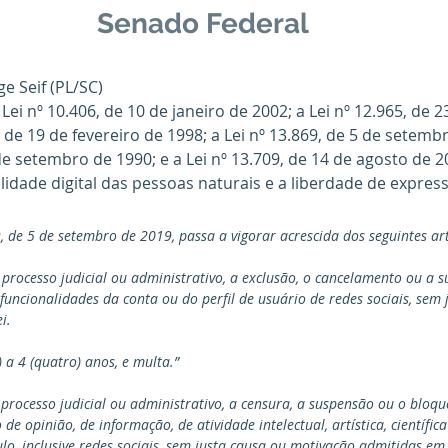
Senado Federal
ge Seif (PL/SC)
a Lei nº 10.406, de 10 de janeiro de 2002; a Lei nº 12.965, de 2
, de 19 de fevereiro de 1998; a Lei nº 13.869, de 5 de setemb
 de setembro de 1990; e a Lei nº 13.709, de 14 de agosto de 20
idade digital das pessoas naturais e a liberdade de expres
9, de 5 de setembro de 2019, passa a vigorar acrescida dos seguintes art
 processo judicial ou administrativo, a exclusão, o cancelamento ou a s
s funcionalidades da conta ou do perfil de usuário de redes sociais, sem 
i.
 a 4 (quatro) anos, e multa.”
 processo judicial ou administrativo, a censura, a suspensão ou o bloqu
de opinião, de informação, de atividade intelectual, artística, científic
o, inclusive redes sociais, sem justa causa ou motivação admitidas em 