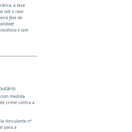
tica, a tese 
a sob o caso 
eira fase do 
galidade 
inocência e sem 
butário
 com medida 
de crime contra a 
la Vinculante nº 
al para a 