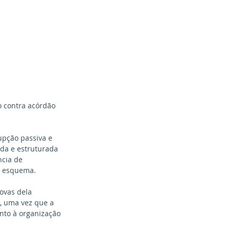
o contra acórdão 
upção passiva e 
da e estruturada 
ncia de 
to esquema.
ovas dela 
, uma vez que a 
nto à organização 