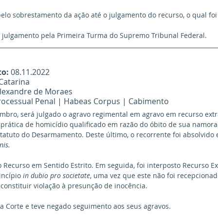
 pelo sobrestamento da ação até o julgamento do recurso, o qual foi 
 julgamento pela Primeira Turma do Supremo Tribunal Federal.
to:
 08.11.2022
 Catarina
Alexandre de Moraes
Processual Penal | Habeas Corpus | Cabimento 
mbro, será julgado o agravo regimental em agravo em recurso extr
prática de homicídio qualificado em razão do óbito de sua namora
tatuto do Desarmamento. Deste último, o recorrente foi absolvido
nis.
o Recurso em Sentido Estrito. Em seguida, foi interposto Recurso Ex
incípio 
in dubio pro societate
, uma vez que este não foi recepcionad
constituir violação à presunção de inocência. 
 Corte e teve negado seguimento aos seus agravos. 