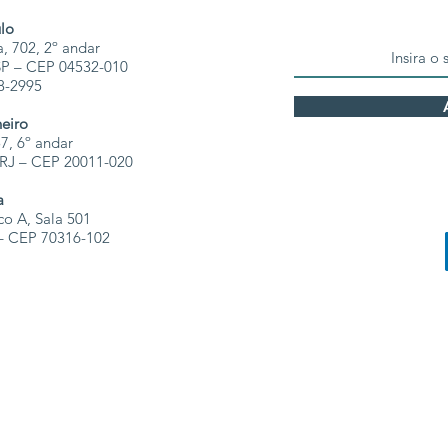
lo
, 702, 2º andar
 SP – CEP 04532-010
68-2995
neiro
7, 6º andar
- RJ – CEP 20011-020
a
co A, Sala 501
F – CEP 70316-102
© 2025 por Avelar Advogados.