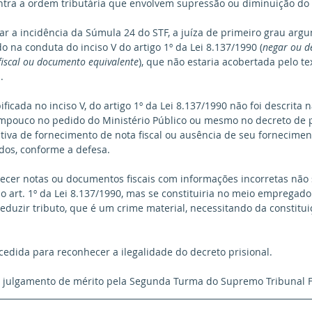
ntra a ordem tributária que envolvem supressão ou diminuição do t
ar a incidência da Súmula 24 do STF, a juíza de primeiro grau arg
o na conduta do inciso V do artigo 1º da Lei 8.137/1990 (
negar ou de
fiscal ou documento equivalente
), que não estaria acobertada pelo te
. 
ficada no inciso V, do artigo 1º da Lei 8.137/1990 não foi descrita 
tampouco no pedido do Ministério Público ou mesmo no decreto de 
tiva de fornecimento de nota fiscal ou ausência de seu forneciment
os, conforme a defesa.
necer notas ou documentos fiscais com informações incorretas não
o art. 1º da Lei 8.137/1990, mas se constituiria no meio empregado 
eduzir tributo, que é um crime material, necessitando da constituiç
cedida para reconhecer a ilegalidade do decreto prisional.
o julgamento de mérito pela Segunda Turma do Supremo Tribunal F