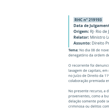
 RHC nº 219193 
Data de Julgamen
Origem:
 RJ- Rio de
Relator:
 Ministro L
Assunto:
 Direito P
Tema: 
No dia 08 de nove
denegatório da ordem de 
O recorrente foi denunci
lavagem de capitais, em 
no Juízo de Direito da 11
colaboração premiada ent
No presente recurso, a 
provenientes, como a bus
delação somente pode se
criminosa ou delitos come