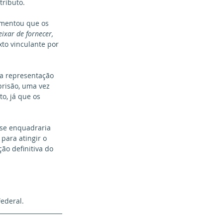
ributo. 
umentou que os 
ixar de fornecer, 
xto vinculante por 
na representação 
prisão, uma vez 
o, já que os 
 se enquadraria 
para atingir o 
ão definitiva do 
ederal.