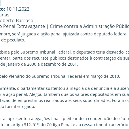
 
o: 
10.11.2022
onas
Roberto Barroso
ão Penal Extravagante | Crime contra a Administração Públi
mbro, será julgada a ação penal ajuizada contra deputado federal,
 de peculato.
ida pelo Supremo Tribunal Federal, o deputado teria desviado, co
entar, parte dos recursos públicos destinados à contratação de sua
 de janeiro de 2000 a dezembro de 2001.
 pelo Plenário do Supremo Tribunal Federal em março de 2010.
armente, o parlamentar sustentou a inépcia da denúncia e a ausên
ar a ação penal. Alegou também que os valores depositados em sua
tação de empréstimos realizados aos seus subordinados. Foram o
o foi interrogado. 
eral apresentou alegações finais pleiteando a condenação do réu p
to no artigo 312, §1º, do Código Penal e ao ressarcimento ao erário