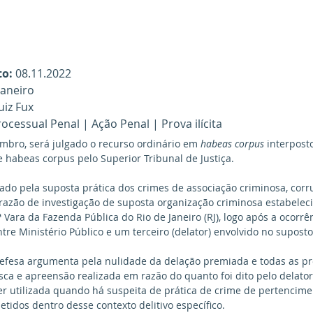
to:
 08.11.2022
 Janeiro
uiz Fux
rocessual Penal | Ação Penal | Prova ilícita
mbro, será julgado o recurso ordinário em
 habeas corpus 
interpost
habeas corpus pelo Superior Tribunal de Justiça. 
ado pela suposta prática dos crimes de associação criminosa, corr
razão de investigação de suposta organização criminosa estabeleci
ª Vara da Fazenda Pública do Rio de Janeiro (RJ), logo após a ocorrê
re Ministério Público e um terceiro (delator) envolvido no supos
defesa argumenta pela nulidade da delação premiada e todas as pr
ca e apreensão realizada em razão do quanto foi dito pelo delator
r utilizada quando há suspeita de prática de crime de pertencime
tidos dentro desse contexto delitivo específico. 