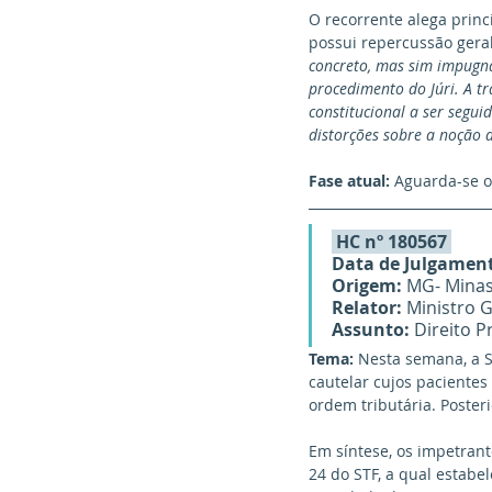
O recorrente alega princ
possui repercussão geral
concreto, mas sim impugna
procedimento do Júri. A tr
constitucional a ser segui
distorções sobre a noção d
Fase atual:
 Aguarda-se o
 HC nº 180567 
Data de Julgamen
Origem:
 MG- Minas
Relator:
 Ministro 
Assunto:
 Direito 
Tema: 
Nesta semana, a 
cautelar cujos paciente
ordem tributária. Posteri
Em síntese, os impetrant
24 do STF, a qual estabel