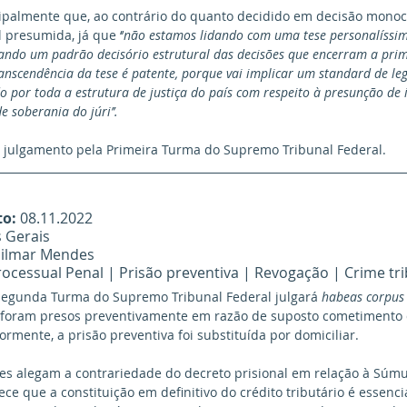
ipalmente que, ao contrário do quanto decidido em decisão monocrá
 presumida, já que ‘’
não estamos lidando com uma tese personalíssim
ndo um padrão decisório estrutural das decisões que encerram a prim
anscendência da tese é patente, porque vai implicar um standard de le
do por toda a estrutura de justiça do país com respeito à presunção de 
e soberania do júri’’.
 julgamento pela Primeira Turma do Supremo Tribunal Federal.
to:
 08.11.2022
 Gerais
Gilmar Mendes
Processual Penal | Prisão preventiva | Revogação | Crime tri
Segunda Turma do Supremo Tribunal Federal julgará
 habeas corpus
s foram presos preventivamente em razão de suposto cometimento 
ormente, a prisão preventiva foi substituída por domiciliar. 
es alegam a contrariedade do decreto prisional em relação à Súmu
ece que a constituição em definitivo do crédito tributário é essenci