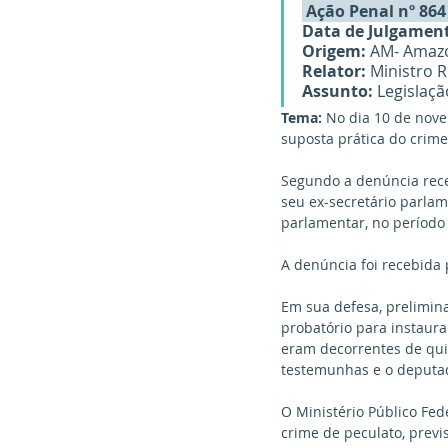
 Ação Penal nº 864
Data de Julgament
Origem:
 AM- Amaz
Relator:
 Ministro 
Assunto:
 Legislaç
Tema: 
No dia 10 de nove
suposta prática do crime
Segundo a denúncia receb
seu ex-secretário parlam
parlamentar, no período
A denúncia foi recebida
Em sua defesa, prelimin
probatório para instaur
eram decorrentes de qui
testemunhas e o deputad
O Ministério Público Fed
crime de peculato, previs