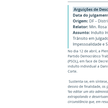
 Arguições de Des
Data do julgamen
Origem:
 DF – Distr
Relator:
 Min. Rosa
Assunto:
 Indulto 
Trânsito em Julgad
Impessoalidade e 
No dia 12 de abril, a Ple
Partido Democrático Traba
(PSOL), em face de Decre
indulto individual a Dan
Corte.
 Sustenta-se, em síntese, que o Decreto questionado viola de forma direta, na medida em que eivado de 
desvio de finalidade, os
‘
’ao editar um ato adminis
extrapolando e desvirtuand
circunstância que, em resu