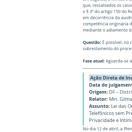
que, ressalvados os caso
o § 3º do artigo 150 do 
em decorrência da ausên
competência originária d
mediante o adiamento da
Questão:
 É possível, n
sobrestamento do proces
Fase atual:
 Aguarda-se a
 Ação Direta de In
Data do julgamen
Origem:
 DF – Distr
Relator:
 Min. Gilm
Assunto:
 Lei das 
Telefônicos sem Pré
Privacidade e Inti
No dia 12 de abril, a Ple