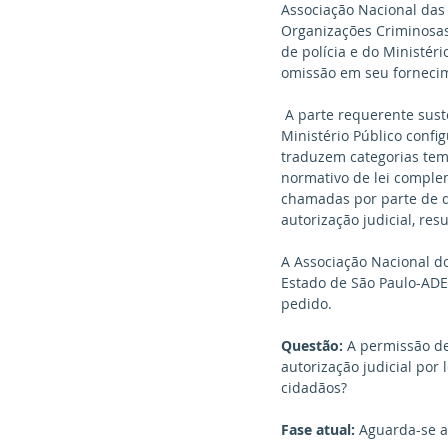
Associação Nacional das 
Organizações Criminosas
de polícia e do Ministér
omissão em seu forneci
 A parte requerente sustenta, em síntese, que as requisições de informações e documentos por parte do 
Ministério Público conf
traduzem categorias tem
normativo de lei comple
chamadas por parte de d
autorização judicial, re
A Associação Nacional do
Estado de São Paulo-ADE
pedido.
Questão:
 A permissão de
autorização judicial por
cidadãos?
Fase atual:
 Aguarda-se a