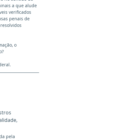
inais a que alude 
eis verificados 
usas penais de 
resolvidos 
mação, o 
o?
eral. 
stros 
lidade, 
da pela 