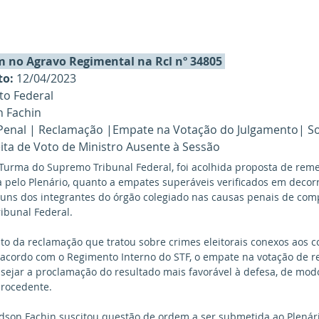
 no Agravo Regimental na Rcl nº 34805 
to:
 12/04/2023
ito Federal
n Fachin 
 Penal | Reclamação |Empate na Votação do Julgamento| S
eita de Voto de Ministro Ausente à Sessão
Turma do Supremo Tribunal Federal, foi acolhida proposta de rem
a pelo Plenário, quanto a empates superáveis verificados em decor
guns dos integrantes do órgão colegiado nas causas penais de com
ibunal Federal.
to da reclamação que tratou sobre crimes eleitorais conexos aos 
 acordo com o Regimento Interno do STF, o empate na votação de r
sejar a proclamação do resultado mais favorável à defesa, de mod
procedente. 
Edson Fachin suscitou questão de ordem a ser submetida ao Plenári