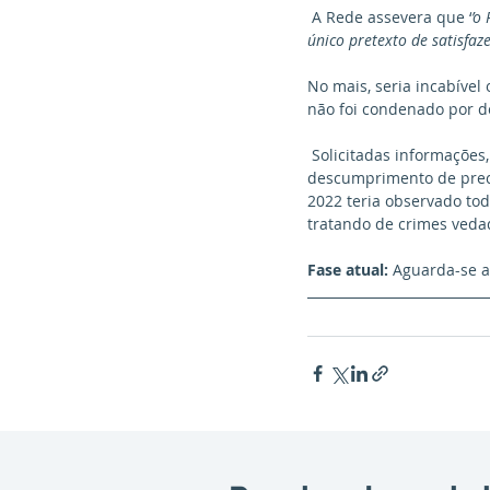
 A Rede assevera que ‘
’o
único pretexto de satisfaze
No mais, seria incabível
não foi condenado por de
 Solicitadas informações, o Presidente da República defendeu a inadmissibilidade das arguições de 
descumprimento de prece
2022 teria observado tod
tratando de crimes vedad
Fase atual:
 Aguarda-se a