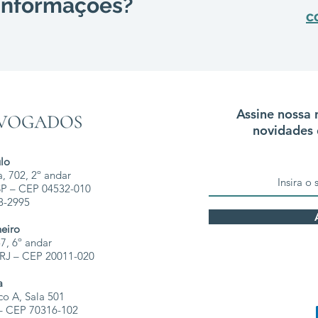
 informações?
c
Assine nossa 
novidades 
lo
, 702, 2º andar
 SP – CEP 04532-010
68-2995
neiro
7, 6º andar
- RJ – CEP 20011-020
a
co A, Sala 501
F – CEP 70316-102