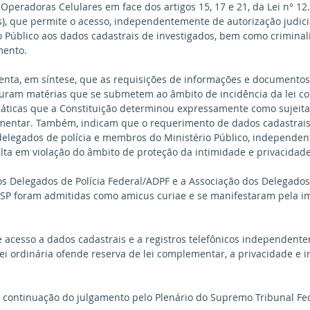
Operadoras Celulares em face dos artigos 15, 17 e 21, da Lei n° 12.
), que permite o acesso, independentemente de autorização judici
io Público aos dados cadastrais de investigados, bem como criminal
mento.
iguram matérias que se submetem ao âmbito de incidência da lei c
áticas que a Constituição determinou expressamente como sujeita
mentar. Também, indicam que o requerimento de dados cadastrais 
elegados de polícia e membros do Ministério Público, independe
sulta em violação do âmbito de proteção da intimidade e privacidade
s Delegados de Polícia Federal/ADPF e a Associação dos Delegados 
SP foram admitidas como amicus curiae e se manifestaram pela i
 acesso a dados cadastrais e a registros telefônicos independent
 lei ordinária ofende reserva de lei complementar, a privacidade e 
 continuação do julgamento pelo Plenário do Supremo Tribunal Fed