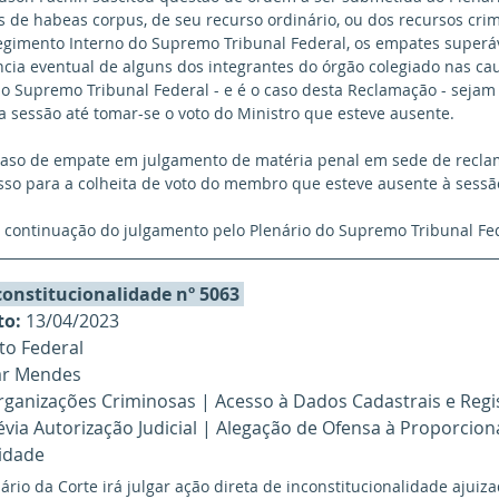
s de habeas corpus, de seu recurso ordinário, ou dos recursos crim
Regimento Interno do Supremo Tribunal Federal, os empates superáv
cia eventual de alguns dos integrantes do órgão colegiado nas ca
o Supremo Tribunal Federal - e é o caso desta Reclamação - sejam 
 sessão até tomar-se o voto do Ministro que esteve ausente. 
o caso de empate em julgamento de matéria penal em sede de recla
so para a colheita de voto do membro que esteve ausente à sessã
 continuação do julgamento pelo Plenário do Supremo Tribunal Fed
constitucionalidade nº 5063 
to:
 13/04/2023
ito Federal
ar Mendes 
Organizações Criminosas | Acesso à Dados Cadastrais e Regi
via Autorização Judicial | Alegação de Ofensa à Proporciona
midade
nário da Corte irá julgar ação direta de inconstitucionalidade ajuiza