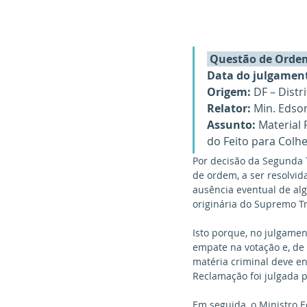
 Questão de Ordem
Data do julgamen
Origem:
 DF – Distr
Relator:
 Min. Edso
Assunto:
 Material
do Feito para Colh
Por decisão da Segunda 
de ordem, a ser resolvid
ausência eventual de al
originária do Supremo Tr
Isto porque, no julgamen
empate na votação e, de
matéria criminal deve en
Reclamação foi julgada 
Em seguida, o Ministro 