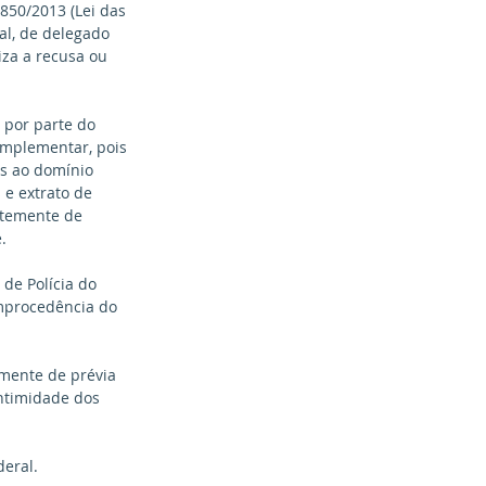
850/2013 (Lei das 
al, de delegado 
iza a recusa ou 
omplementar, pois 
s ao domínio 
e extrato de 
ntemente de 
. 
de Polícia do 
mprocedência do 
emente de prévia 
intimidade dos 
eral. 