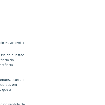
obrestamento 
essa da questão 
rência da 
petência 
comuns, ocorreu 
ecursos em 
o que a 
o no sentido de 