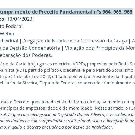
cumprimento de Preceito Fundamental nºs 964, 965, 966 
to:
 13/04/2023
ito Federal
 Weber 
Individual | Alegação de Nulidade da Concessão da Graça | 
o da Decisão Condenatória | Violação dos Princípios da Mor
Separação dos Poderes.
nário da Corte irá julgar as referidas ADPFs, propostas pela Rede Su
lhista (PDT), partido político Cidadania, e pelo Partido Socialismo
to de 21 de abril de 2022, editado pelo então Presidente da Repúb
iel Lucio da Silveira, Deputado Federal, condenado criminalmente 
 princípios da impessoalidade e da moralidade. Nesse sentido, o P
trativo que concedeu graça ao Deputado Daniel Silveira, o Presidente da
o os limites de sua competência constitucional, visou a beneficiá-lo de
mo, macula o decreto presidência por desvio de finalidade’’
.