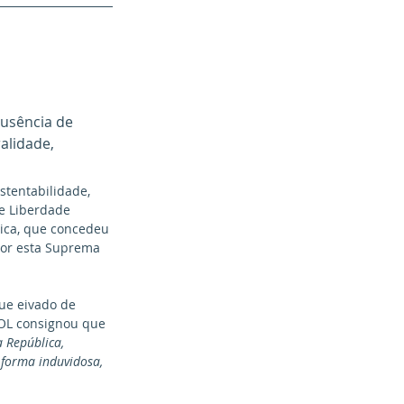
Ausência de 
alidade, 
stentabilidade, 
 e Liberdade 
lica, que concedeu 
por esta Suprema 
SOL consignou que 
 República, 
 forma induvidosa, 