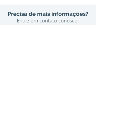
Precisa de mais informações?
Entre em contato conosco.
contato@avelaradv.com.br
São Paulo
Rua Bandeira Paulista, 702, 2º andar
Itaim Bibi – São Paulo - SP – CEP
04532-010
Tel:
(11) 3168-2995
Rio de Janeiro
Rua do Carmo, 57, 6º andar
Centro – Rio de Janeiro - RJ – CEP 20011-020
Brasília
SHS, Quadra 6, Bloco A, Sala 501
Asa Sul – Brasília - DF – CEP
70316-102