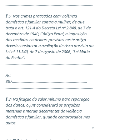
.............................................................................................
§ 5º Nos crimes praticados com violência 
doméstica e familiar contra a mulher, de que 
trata o art. 121-A do Decreto Lei nº 2.848, de 7 de 
dezembro de 1940, Código Penal, a imposição 
das medidas cautelares previstas neste artigo 
deverá considerar a avaliação de risco prevista na 
Lei nº 11.340, de 7 de agosto de 2006, “Lei Maria 
da Penha”. 
.............................................................................................
Art. 
387................................................................................ 
.............................................................................................
§ 3º Na fixação do valor mínimo para reparação 
dos danos, o juiz considerará os prejuízos 
materiais e morais decorrentes da violência 
doméstica e familiar, quando comprovados nos 
autos. 
............................................................................................”