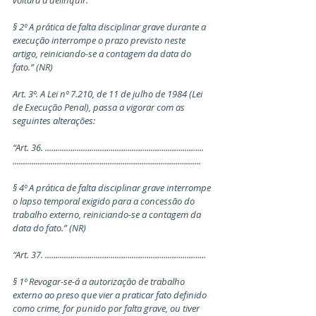
voltará a delinqüir.
§ 2º A prática de falta disciplinar grave durante a 
execução interrompe o prazo previsto neste 
artigo, reiniciando-se a contagem da data do 
fato.” (NR)
Art. 3º. A Lei nº 7.210, de 11 de julho de 1984 (Lei 
de Execução Penal), passa a vigorar com as 
seguintes alterações:
“Art. 36. ........................................................................... 
.........................................................................................
§ 4º A prática de falta disciplinar grave interrompe 
o lapso temporal exigido para a concessão do 
trabalho externo, reiniciando-se a contagem da 
data do fato.” (NR)
“Art. 37. ............................................................................
§ 1º Revogar-se-á a autorização de trabalho 
externo ao preso que vier a praticar fato definido 
como crime, for punido por falta grave, ou tiver 