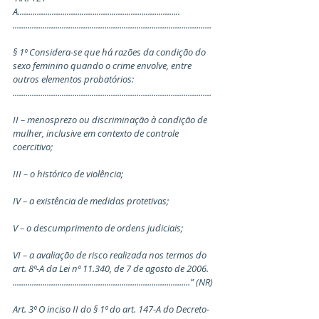
A............................................................................ 
.............................................................................................
§ 1º Considera-se que há razões da condição do 
sexo feminino quando o crime envolve, entre 
outros elementos probatórios: 
.............................................................................................
II – menosprezo ou discriminação à condição de 
mulher, inclusive em contexto de controle 
coercitivo;
III – o histórico de violência;
IV – a existência de medidas protetivas;
V – o descumprimento de ordens judiciais;
VI – a avaliação de risco realizada nos termos do 
art. 8º-A da Lei nº 11.340, de 7 de agosto de 2006. 
...................................................................................” (NR)
Art. 3º O inciso II do § 1º do art. 147-A do Decreto-