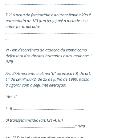
……………………………………………………………………….
§ 2º A pena do feminicídio e do transfeminicídio é 
aumentada de 1/3 (um terço) até a metade se o 
crime for praticado: 
…………………………………………………………………………
….
VI - em decorrência da atuação da vítima como 
defensora dos direitos humanos e das mulheres." 
(NR)
Art. 2º Acrescenta a alínea “a” ao inciso I-B, do art. 
1° da Lei nº 8.072, de 25 de julho de 1990, passa 
a vigorar com a seguinte alteração:
"Art. 1º ………………………………………………………...
I - B ……………………………………………………………
a) transfeminicídio (art.121-A, III) 
………………………………………………………….." (NR)
Art. 3º Esta Lei entra em vigor na data da sua 