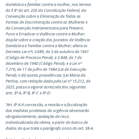
doméstica e familiar contra a mulher, nos termos 
do § 8º do art. 226 da Constituição Federal, da 
Convenção sobre a Eliminação de Todas as 
Formas de Discriminação contra as Mulheres e 
da Convenção Interamericana para Prevenir, 
Punir e Erradicar a Violência contra a Mulher; 
dispõe sobre a criação dos Juizados de Violência 
Doméstica e Familiar contra a Mulher; altera os 
Decretos-Lei nºs 3.689, de 3 de outubro de 1941 
(Código de Processo Penal), e 2.848, de 7 de 
dezembro de 1940 (Código Penal), e a Lei nº 
7.210, de 11 de julho de 1984 (Lei de Execução 
Penal); e dá outras providências (Lei Maria da 
Penha), com redação dada pela Lei nº 15.212, de 
2025, passa a vigorar acrescida dos seguintes 
arts. 8º-A, 8º-B, 8º-C e 8º-D:
“Art. 8º-A A concessão, a revisão e a fiscalização 
das medidas protetivas de urgência observarão 
obrigatoriamente, avaliação de risco 
individualizada da vítima, a partir do banco de 
dados de que trata o parágrafo único do art. 38-A.