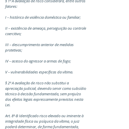
§ 1º A avaliação de risco considerará, entre outros 
fatores:
I – histórico de violência doméstica ou familiar;
II – existência de ameaça, perseguição ou controle 
coercitivo;
III – descumprimento anterior de medidas 
protetivas;
IV – acesso do agressor a armas de fogo;
V – vulnerabilidades específicas da vítima.
§ 2º A avaliação de risco não substitui a 
apreciação judicial, devendo servir como subsídio 
técnico à decisão fundamentada, sem prejuízo 
dos efeitos legais expressamente previstos nesta 
Lei.
Art. 8º-B Identificado risco elevado ou iminente à 
integridade física ou psíquica da vítima, o juiz 
poderá determinar, de forma fundamentada, 