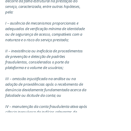
decorre da falha estrutural na prestação do 
serviço, caracterizada, entre outras hipóteses, 
pela:
I – ausência de mecanismos proporcionais e 
adequados de verificação mínima de identidade 
ou de segurança de acesso, compatíveis com a 
natureza e o risco do serviço prestado;
II – inexistência ou ineficácia de procedimentos 
de prevenção e detecção de padrões 
fraudulentos, considerados o porte da 
plataforma e o volume de usuários;
III – omissão injustificada na análise ou na 
adoção de providências após o recebimento de 
denúncia devidamente fundamentada acerca da 
falsidade ou ilicitude da conta; ou
IV – manutenção da conta fraudulenta ativa após 
ciência inequívoca de indícios relevantes de 
fraude.
§ 3º O provedor poderá eximir-se da 