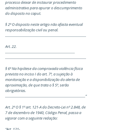
processo deixar de instaurar procedimento 
administrativo para apurar o descumprimento 
do disposto no caput.
§ 2º O disposto neste artigo não afasta eventual 
responsabilização civil ou penal. 
.............................................................................................
Art. 22. 
................................................................................ 
.............................................................................................
§ 6º Na hipótese da comprovada violência física 
prevista no inciso I do art. 7º, a sujeição à 
monitoração e a disponibilização do alerta de 
aproximação, de que trata o § 5º, serão 
obrigatórias. 
............................................................................................”
Art. 2º O § 1º art. 121-A do Decreto-Lei nº 2.848, de 
7 de dezembro de 1940, Código Penal, passa a 
vigorar com a seguinte redação:
“Art. 121-