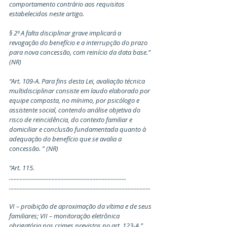
comportamento contrário aos requisitos 
estabelecidos neste artigo.
§ 2º A falta disciplinar grave implicará a 
revogação do benefício e a interrupção do prazo 
para nova concessão, com reinício da data base.” 
(NR)
“Art. 109-A. Para fins desta Lei, avaliação técnica 
multidisciplinar consiste em laudo elaborado por 
equipe composta, no mínimo, por psicólogo e 
assistente social, contendo análise objetiva do 
risco de reincidência, do contexto familiar e 
domiciliar e conclusão fundamentada quanto à 
adequação do benefício que se avalia a 
concessão. ” (NR)
“Art. 115. 
............................................................................. 
.............................................................................................
VI – proibição de aproximação da vítima e de seus 
familiares; VII – monitoração eletrônica 
obrigatória nos crimes previstos no art. 123-A.” 