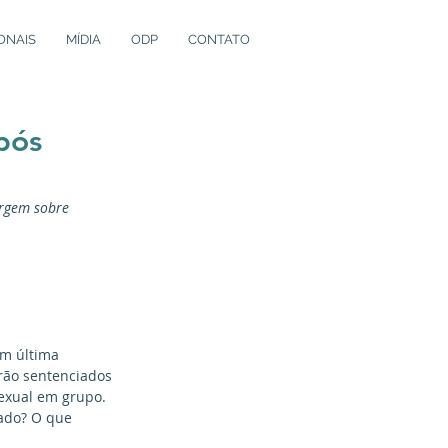
ONAIS
MÍDIA
ODP
CONTATO
pós
ergem sobre 
m última 
erão sentenciados 
sexual em grupo. 
tado? O que 