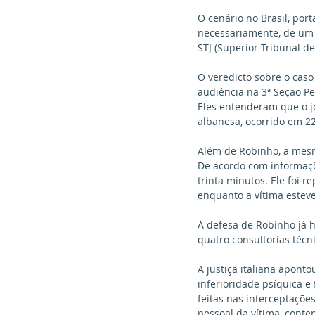
O cenário no Brasil, po
necessariamente, de um p
STJ (Superior Tribunal d
O veredicto sobre o caso
audiência na 3ª Seção Pe
Eles entenderam que o j
albanesa, ocorrido em 22
Além de Robinho, a mesm
De acordo com informaçõ
trinta minutos. Ele foi 
enquanto a vítima estev
A defesa de Robinho já 
quatro consultorias técn
A justiça italiana apont
inferioridade psíquica e
feitas nas interceptaçõe
pessoal da vítima, conten