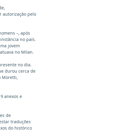
e, 
r autorização pelo 
 homens –, após 
instância no país. 
uma jovem 
 atuava no Milan.
resente no dia. 
ue durou cerca de 
 Moretti, 
19 anexos e 
es de 
estar traduções 
xos do histórico 