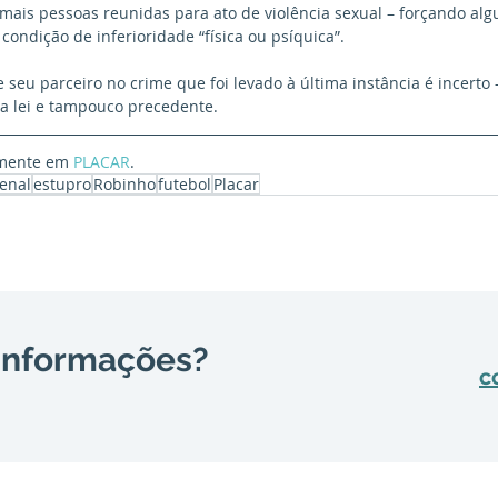
mais pessoas reunidas para ato de violência sexual – forçando al
condição de inferioridade “física ou psíquica”.
seu parceiro no crime que foi levado à última instância é incerto –
a lei e tampouco precedente. 
lmente em 
PLACAR
.
Penal
estupro
Robinho
futebol
Placar
 informações?
c