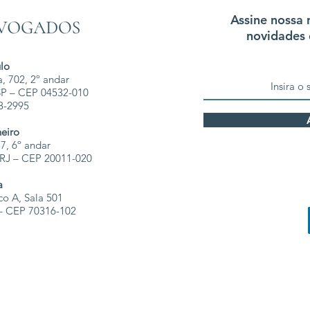
Assine nossa 
novidades 
lo
, 702, 2º andar
 SP – CEP 04532-010
68-2995
neiro
7, 6º andar
- RJ – CEP 20011-020
a
co A, Sala 501
F – CEP 70316-102
© 2025 por Avelar Advogados.