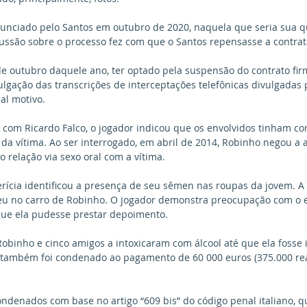
unciado pelo Santos em outubro de 2020, naquela que seria sua 
ussão sobre o processo fez com que o Santos repensasse a contrat
e outubro daquele ano, ter optado pela suspensão do contrato firm
ulgação das transcrições de interceptações telefônicas divulgadas p
al motivo.
com Ricardo Falco, o jogador indicou que os envolvidos tinham co
a vítima. Ao ser interrogado, em abril de 2014, Robinho negou a 
 relação via sexo oral com a vítima. 
rícia identificou a presença de seu sêmen nas roupas da jovem. A
eu no carro de Robinho. O jogador demonstra preocupação com o e
que ela pudesse prestar depoimento. 
obinho e cinco amigos a intoxicaram com álcool até que ela fosse 
e também foi condenado ao pagamento de 60 000 euros (375.000 rea
ndenados com base no artigo “609 bis” do código penal italiano, qu