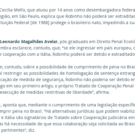
 Cecilia Mello, que atuou por 14 anos como desembargadora federal
egião, em São Paulo, explica que Robinho não poderá ser extraditad
ituição Federal [de 1988] protege o brasileiro nato, impedindo a su
 Leonardo Magalhães Avelar
, pós-graduado em Direito Penal Econ
mbra esclarece, contudo, que, “se ele ingressar em país europeu, 
 cooperação com a Itália, Robinho poderá ser detido e extraditado
m, contudo, sobre a possibilidade de cumprimento de pena no Brasi
 restringir as possibilidades de homologação de sentença estrange
icação de medida de segurança, Robinho não poderia ser detido e
logo em seu primeiro artigo, o próprio Tratado de Cooperação Penal 
execução de medidas restritivas de liberdade”, afirma.
ez, aponta que, mediante o cumprimento de uma legislação específi
mprir pena no Brasil. “Há alternativas jurídicas que podem viabili
il e Itália são signatários de Tratado sobre Cooperação Judiciária e
as há necessidade de que essa colaboração seja solicitada ao Brasi
pertinentes”, diz.