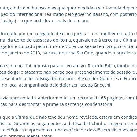
rtanto, ainda é nebuloso, mas qualquer medida a ser tomada depend
edido internacional realizado pelo governo italiano, com posterio
e Justiça) – o que pode levar mais de um ano.
 foi dado por um colegiado de cinco juízes – uma mulher e quatro
nal da Corte de Cassação de Roma, equivalente à terceira e última 
ogador é culpado pelo crime de violência sexual em grupo contra 
 de janeiro de 2013, na casa noturna Sio Café, quando o brasileiro
a sentença foi imposta para o seu amigo, Ricardo Falco, também p
es do ge, o atacante não participou presencialmente da sessão, q
representado pelos advogados italianos Alexander Gutierres e Franco
e no local acompanhada pelo defensor Jacopo Gnocchi. 
havia apresentado, anteriormente, um recurso de 65 páginas, com 
icas para desmontar a primeira sentença condenatória. 
ou que a vítima, que não teve seu nome revelado, estava em condiçõ
 física. Durante os julgamentos, a defesa de Robinho chegou a cont
s telefônicas e apresentou uma espécie de dossiê com diversos ane
do, principalmente, fotos. 