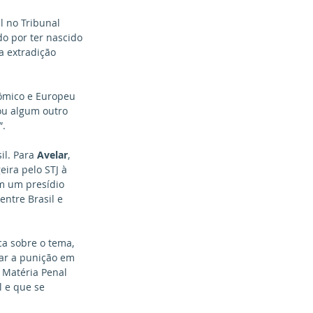
 no Tribunal 
o por ter nascido 
a extradição 
ômico e Europeu 
ou algum outro 
”.
l. Para 
Avelar
, 
ira pelo STJ à 
m um presídio 
entre Brasil e 
ca sobre o tema, 
zar a punição em 
m Matéria Penal 
l e que se 