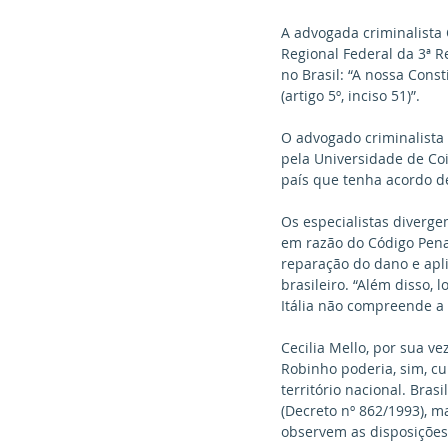
A advogada criminalista
Regional Federal da 3ª R
no Brasil: “A nossa Const
(artigo 5º, inciso 51)”.
O advogado criminalista
pela Universidade de Coi
país que tenha acordo de
Os especialistas diverge
em razão do Código Penal
reparação do dano e apl
brasileiro. “Além disso, 
Itália não compreende a 
Cecilia Mello, por sua v
Robinho poderia, sim, cu
território nacional. Bras
(Decreto nº 862/1993), m
observem as disposições 