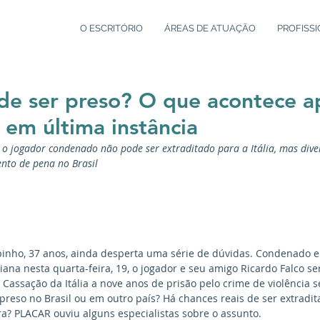
O ESCRITÓRIO
ÁREAS DE ATUAÇÃO
PROFISSI
de ser preso? O que acontece a
em última instância
e o jogador condenado não pode ser extraditado para a Itália, mas div
nto de pena no Brasil 
binho, 37 anos, ainda desperta uma série de dúvidas. Condenado e
aliana nesta quarta-feira, 19, o jogador e seu amigo Ricardo Falco s
 Cassação da Itália a nove anos de prisão pelo crime de violência 
r preso no Brasil ou em outro país? Há chances reais de ser extradi
ra? PLACAR ouviu alguns especialistas sobre o assunto.