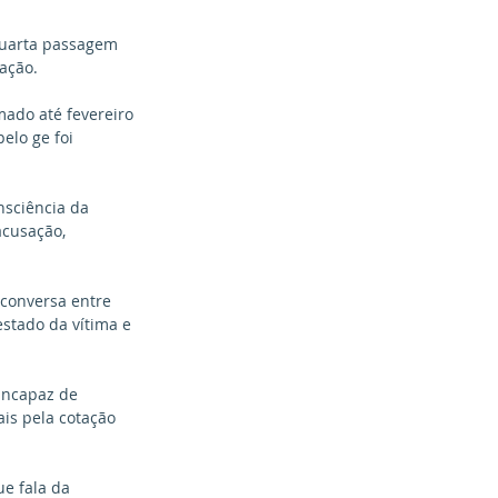
quarta passagem 
ação. 
ado até fevereiro 
elo ge foi 
nsciência da 
acusação, 
 conversa entre 
stado da vítima e 
incapaz de 
is pela cotação 
e fala da 