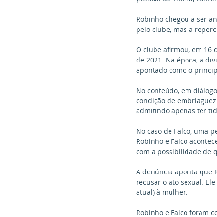
Robinho chegou a ser an
pelo clube, mas a reperc
O clube afirmou, em 16 d
de 2021. Na época, a div
apontado como o princip
No conteúdo, em diálogo 
condição de embriaguez d
admitindo apenas ter tido
No caso de Falco, uma pe
Robinho e Falco acontec
com a possibilidade de 
A denúncia aponta que R
recusar o ato sexual. El
atual) à mulher.
Robinho e Falco foram co