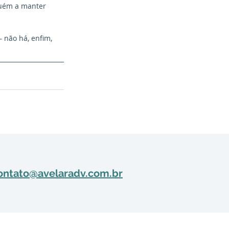
guém a manter 
 não há, enfim, 
ontato@avelaradv.com.br