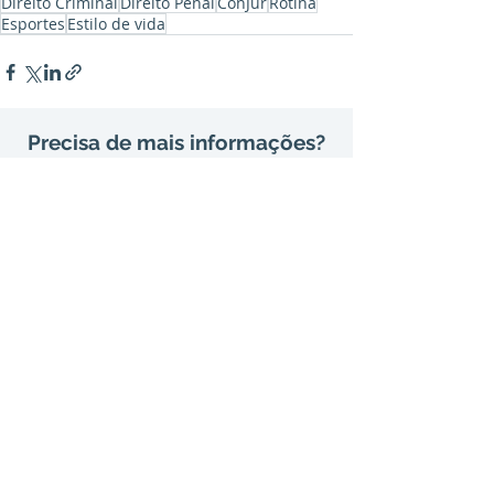
Direito Criminal
Direito Penal
ConJur
Rotina
Esportes
Estilo de vida
Precisa de mais informações?
Entre em contato conosco.
contato@avelaradv.com.br
São Paulo
Rua Bandeira Paulista, 702, 2º andar
Itaim Bibi – São Paulo - SP – CEP
04532-010
Tel:
(11) 3168-2995
Rio de Janeiro
Rua do Carmo, 57, 6º andar
Centro – Rio de Janeiro - RJ – CEP 20011-020
Brasília