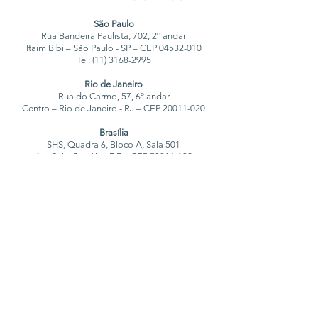
São Paulo
Rua Bandeira Paulista, 702, 2º andar
Itaim Bibi – São Paulo - SP – CEP
04532-010
Tel:
(11) 3168-2995
Rio de Janeiro
Rua do Carmo, 57, 6º andar
Centro – Rio de Janeiro - RJ – CEP 20011-020
Brasília
SHS, Quadra 6, Bloco A, Sala 501
Asa Sul – Brasília - DF – CEP
70316-102
Assine nossa newsletter sobre as
novidades do Direito Penal
Assinar