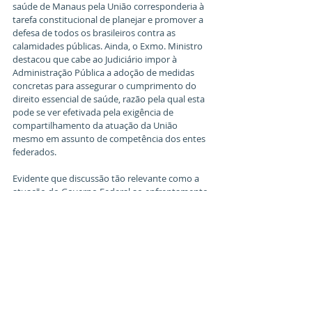
saúde de Manaus pela União corresponderia à 
tarefa constitucional de planejar e promover a 
defesa de todos os brasileiros contra as 
calamidades públicas. Ainda, o Exmo. Ministro 
destacou que cabe ao Judiciário impor à 
Administração Pública a adoção de medidas 
concretas para assegurar o cumprimento do 
direito essencial de saúde, razão pela qual esta 
pode se ver efetivada pela exigência de 
compartilhamento da atuação da União 
mesmo em assunto de competência dos entes 
federados.
Evidente que discussão tão relevante como a 
atuação do Governo Federal ao enfrentamento 
da crise sanitária se mostra prioritária, 
principalmente quando o risco de colapso dos 
sistemas de saúde de outros grandes centros 
populacionais é iminente.
Em mais um capítulo do embate pela 
responsabilidade da atuação de 
enfrentamento da crise sanitária, o Procurador-
Geral da República, Augusto Aras, requisitou ao 