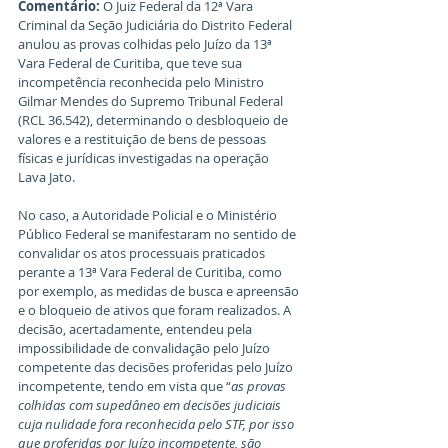
Comentário: 
O Juiz Federal da 12ª Vara 
Criminal da Seção Judiciária do Distrito Federal 
anulou as provas colhidas pelo Juízo da 13ª 
Vara Federal de Curitiba, que teve sua 
incompetência reconhecida pelo Ministro 
Gilmar Mendes do Supremo Tribunal Federal 
(RCL 36.542), determinando o desbloqueio de 
valores e a restituição de bens de pessoas 
físicas e jurídicas investigadas na operação 
Lava Jato.
No caso, a Autoridade Policial e o Ministério 
Público Federal se manifestaram no sentido de 
convalidar os atos processuais praticados 
perante a 13ª Vara Federal de Curitiba, como 
por exemplo, as medidas de busca e apreensão 
e o bloqueio de ativos que foram realizados. A 
decisão, acertadamente, entendeu pela 
impossibilidade de convalidação pelo Juízo 
competente das decisões proferidas pelo Juízo 
incompetente, tendo em vista que “
as provas 
colhidas com supedâneo em decisões judiciais 
cuja nulidade fora reconhecida pelo STF, por isso 
que proferidas por Juízo incompetente, são 