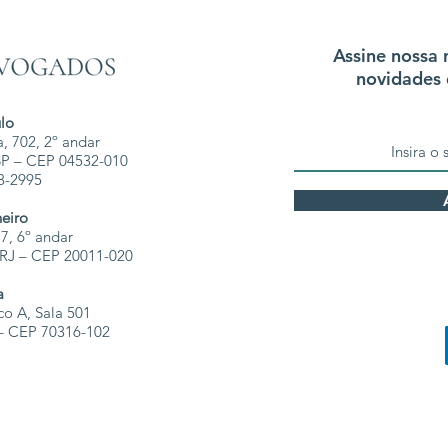
Assine nossa 
novidades 
lo
, 702, 2º andar
 SP – CEP 04532-010
68-2995
neiro
7, 6º andar
- RJ – CEP 20011-020
a
co A, Sala 501
F – CEP 70316-102