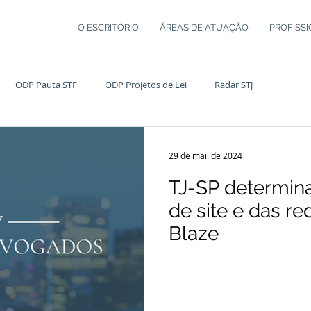
O ESCRITÓRIO
ÁREAS DE ATUAÇÃO
PROFISSI
ODP Pauta STF
ODP Projetos de Lei
Radar STJ
29 de mai. de 2024
TJ-SP determin
de site e das re
Blaze