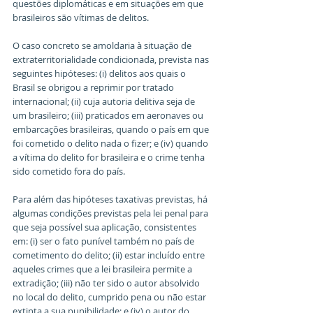
questões diplomáticas e em situações em que 
brasileiros são vítimas de delitos.
O caso concreto se amoldaria à situação de 
extraterritorialidade condicionada, prevista nas 
seguintes hipóteses: (i) delitos aos quais o 
Brasil se obrigou a reprimir por tratado 
internacional; (ii) cuja autoria delitiva seja de 
um brasileiro; (iii) praticados em aeronaves ou 
embarcações brasileiras, quando o país em que 
foi cometido o delito nada o fizer; e (iv) quando 
a vítima do delito for brasileira e o crime tenha 
sido cometido fora do país.
Para além das hipóteses taxativas previstas, há 
algumas condições previstas pela lei penal para 
que seja possível sua aplicação, consistentes 
em: (i) ser o fato punível também no país de 
cometimento do delito; (ii) estar incluído entre 
aqueles crimes que a lei brasileira permite a 
extradição; (iii) não ter sido o autor absolvido 
no local do delito, cumprido pena ou não estar 
extinta a sua punibilidade; e (iv) o autor do 