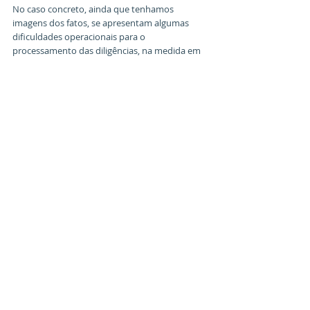
No caso concreto, ainda que tenhamos 
imagens dos fatos, se apresentam algumas 
dificuldades operacionais para o 
processamento das diligências, na medida em 
que os depoimentos a serem tomados de 
testemunhas, as fontes documentais a serem 
colhidas e o interrogatório dos acusados 
teriam que ser realizadas por intermédio de 
cooperação-jurídica internacional, o que faria 
com que a persecução penal se perpetuasse no 
tempo.
Desta forma, sob os aspectos técnico-jurídico e 
operacional, a aplicação do princípio da 
extraterritorialidade em relação aos delitos 
cometidos contra o jogador Vinicius Júnior 
seria de dificílima consecução, o que revela o 
acerto na escolha do campo diplomático de 
relações internacionais, mediante imediatas e 
enérgicas manifestações realizadas pelas 
autoridades públicas brasileiras.