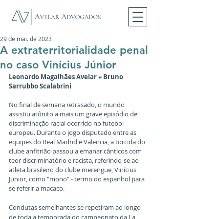
29 de mai. de 2023
A extraterritorialidade penal
no caso Vinícius Júnior
Leonardo Magalhães Avelar
 e 
Bruno 
Sarrubbo Scalabrini
No final de semana retrasado, o mundo 
assistiu atônito a mais um grave episódio de 
discriminação racial ocorrido no futebol 
europeu. Durante o jogo disputado entre as 
equipes do Real Madrid e Valencia, a torcida do 
clube anfitrião passou a emanar cânticos com 
teor discriminatório e racista, referindo-se ao 
atleta brasileiro do clube merengue, Vinícius 
Junior, como "mono" - termo do espanhol para 
se referir a macaco.
Condutas semelhantes se repetiram ao longo 
de toda a temporada do campeonato da La 